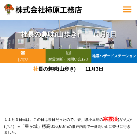
社長の趣味(山歩き) 11月3日
地震ハザードステーション
耐震診断・お問い合わせ
お電話
社長の趣味(山歩き) 11月3日
寒霞渓
(かんか
１１月３日㈮は、この日は祭日だったので、香川県小豆島の
けい）
「星ヶ城」標高816,68ｍ
＝
の瀬戸内海で一番高い山に登りに行き
ました。