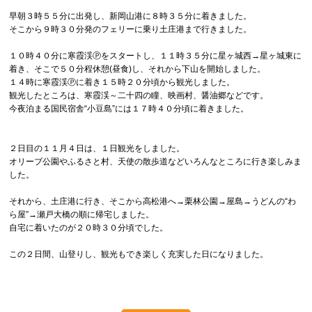
早朝３時５５分に出発し、新岡山港に８時３５分に着きました。
そこから９時３０分発のフェリーに乗り土庄港まで行きました。
１０時４０分に寒霞渓Ⓟをスタートし、１１時３５分に星ヶ城西→星ヶ城東に
着き、そこで５０分程休憩(昼食)し、それから下山を開始しました。
１４時に寒霞渓Ⓟに着き１５時２０分頃から観光しました。
観光したところは、寒霞渓～二十四の瞳、映画村、醤油郷などです。
今夜泊まる国民宿舎“小豆島”には１７時４０分頃に着きました。
２日目の１１月４日は、１日観光をしました。
オリーブ公園やふるさと村、天使の散歩道などいろんなところに行き楽しみま
した。
それから、土庄港に行き、そこから高松港へ→栗林公園→屋島→うどんの“わ
ら屋”→瀬戸大橋の順に帰宅しました。
自宅に着いたのが２０時３０分頃でした。
この２日間、山登りし、観光もでき楽しく充実した日になりました。